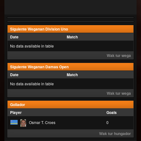
Siguiente Weganan Division Uno
Date
Match
No data available in table
Wak tur wega
Siguiente Weganan Damas Open
Date
Match
No data available in table
Wak tur wega
Goliador
Player
Goals
Osmar T. Croes
0
Wak tur hungador